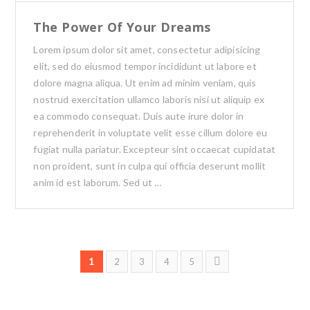
The Power Of Your Dreams
Lorem ipsum dolor sit amet, consectetur adipisicing
elit, sed do eiusmod tempor incididunt ut labore et
dolore magna aliqua. Ut enim ad minim veniam, quis
nostrud exercitation ullamco laboris nisi ut aliquip ex
ea commodo consequat. Duis aute irure dolor in
reprehenderit in voluptate velit esse cillum dolore eu
fugiat nulla pariatur. Excepteur sint occaecat cupidatat
non proident, sunt in culpa qui officia deserunt mollit
anim id est laborum. Sed ut …
1
2
3
4
5