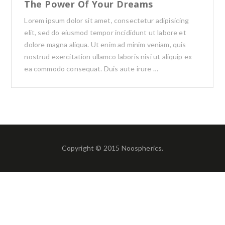
The Power Of Your Dreams
Lorem ipsum dolor sit amet, consectetur adipisicing
elit, sed do eiusmod tempor incididunt ut labore et
dolore magna aliqua. Ut enim ad minim veniam, quis
nostrud exercitation ullamco laboris nisi ut aliquip ex
ea commodo consequat. Duis aute irure …
Copyright © 2015 Noospherics.